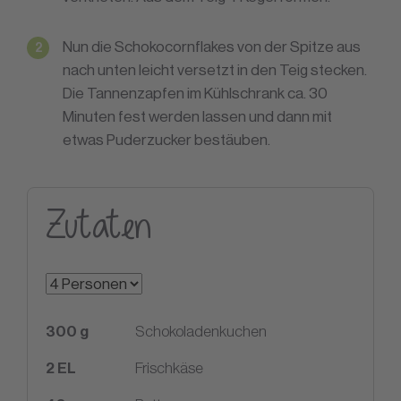
Nun die Schokocornflakes von der Spitze aus
nach unten leicht versetzt in den Teig stecken.
Die Tannenzapfen im Kühlschrank ca. 30
Minuten fest werden lassen und dann mit
etwas Puderzucker bestäuben.
Zutaten
300
g
Schokoladenkuchen
2
EL
Frischkäse