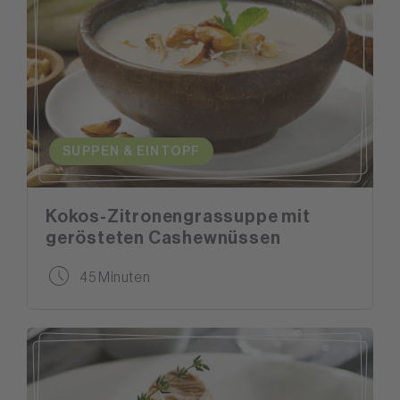
SUPPEN & EINTOPF
Kokos-Zitronengrassuppe mit
gerösteten Cashewnüssen
45 Minuten