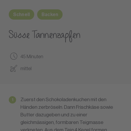
Schnell
Backen
Süsse Tannenzapfen
45 Minuten
mittel
Zuerst den Schokoladenkuchen mit den
Händen zerbröseln. Dann Frischkäse sowie
Butter dazugeben und zu einer
gleichmässigen, formbaren Teigmasse
verkneten. Aus dem Teig 4 Kegel formen.