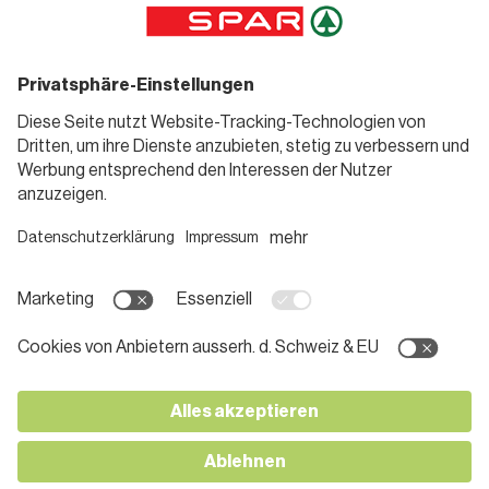
Sortiment
Weinwelt
SPAR Friends
Bierwelt
Standorte
Blog
Gutscheine
Informieren
Folge uns
Teilnahmebedingungen
Social Media
Pressemitteilungen
Unternehmen
Karriere bei SPAR
App herunterladen
Lehre bei SPAR
Kontakt