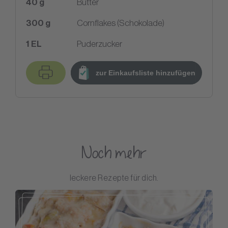
40
g
Butter
300
g
Cornflakes (Schokolade)
1
EL
Puderzucker
zur Einkaufsliste hinzufügen
Noch mehr
leckere Rezepte für dich.