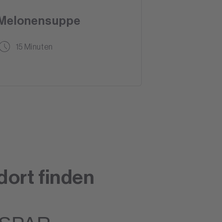
Melonensuppe
15 Minuten
dort finden