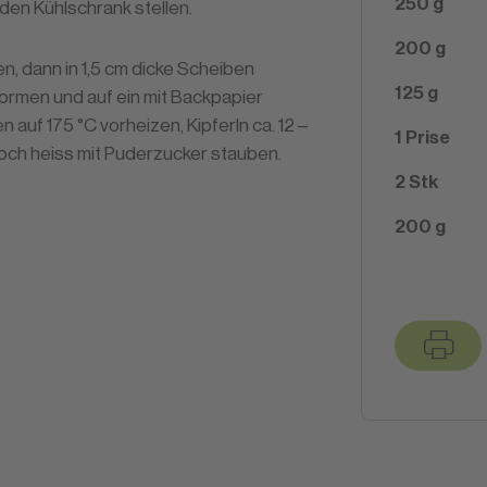
250
g
n den Kühlschrank stellen.
200
g
men, dann in 1,5 cm dicke Scheiben
125
g
formen und auf ein mit Backpapier
 auf 175 °C vorheizen, Kipferln ca. 12 –
1
Prise
Noch heiss mit Puderzucker stauben.
2
Stk
200
g