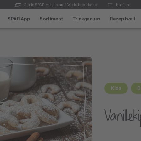
Gratis SPAR Mastercard® World Kreditkarte
Karriere
SPAR App
Sortiment
Trinkgenuss
Rezeptwelt
Kids
B
Vanillek