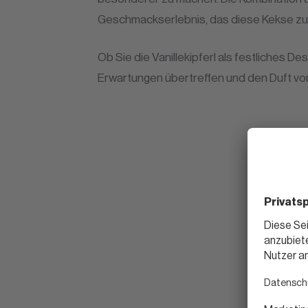
Geschmackserlebnis, das diese Kekse zu
Ob Sie die Vanillekipferl als festliches 
Erwartungen übertreffen und den Duft vo