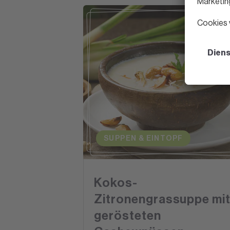
SUPPEN & EINTOPF
Kokos-
Zitronengrassuppe mi
gerösteten