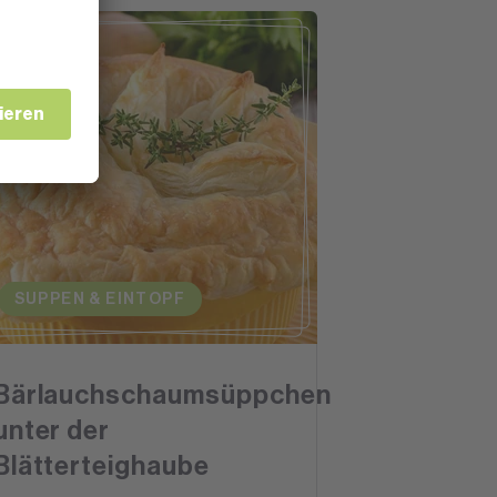
SUPPEN & EINTOPF
Bärlauchschaumsüppchen
unter der
Blätterteighaube