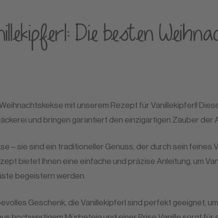
nillekipferl: Die besten Weihn
 Weihnachtskekse mit unserem Rezept für Vanillekipferl! Diese
äckerei und bringen garantiert den einzigartigen Zauber der A
se – sie sind ein traditioneller Genuss, der durch sein feines 
ept bietet Ihnen eine einfache und präzise Anleitung, um Vanil
 Gäste begeistern werden.
ebevolles Geschenk, die Vanillekipferl sind perfekt geeignet, u
s hochwertigem Mürbeteig und einer Prise Vanille sorgt für e