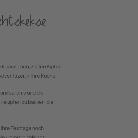
achtskekse
 klassischen, zarten Kipferl
dventszeit in Ihre Küche.
Vanillearoma und die
lekipferl zu backen, die
m Ihre Festtage noch
in unvergleichliches