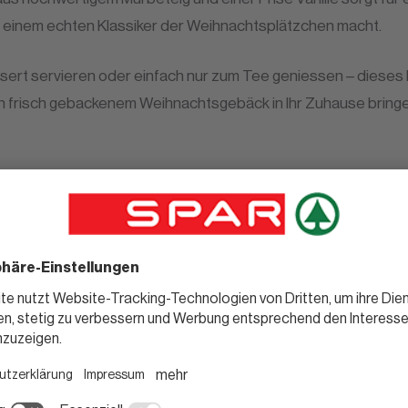
 einem echten Klassiker der Weihnachtsplätzchen macht.
Dessert servieren oder einfach nur zum Tee geniessen – dieses
n frisch gebackenem Weihnachtsgebäck in Ihr Zuhause bringe
Noch mehr
leckere Rezepte für dich.