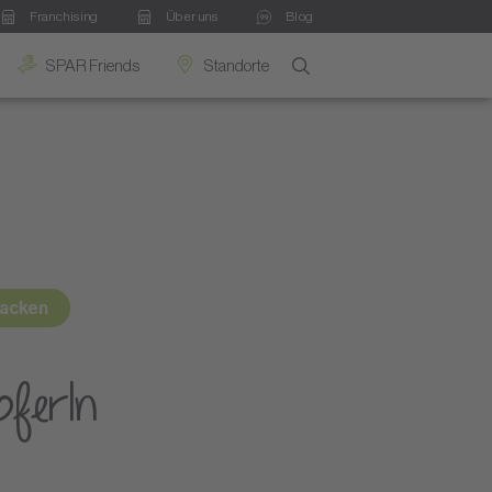
Franchising
Über uns
Blog
SPAR Friends
Standorte
acken
ipferln