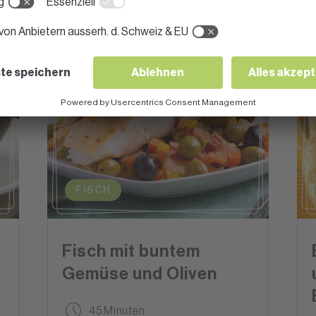
FISCH
Fisch mit buntem
t
Gemüse und Oliven
45 Minuten