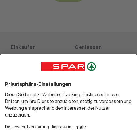
Einkaufen
Geniessen
Angebote
Rezeptwelt
Sortiment
Weinwelt
SPAR Friends
Bierwelt
Standorte
Blog
Gutscheine
Informieren
Folge uns
Teilnahmebedingungen
Social Media
Pressemitteilungen
Unternehmen