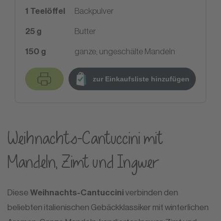
1
Teelöffel
Backpulver
25
g
Butter
150
g
ganze, ungeschälte Mandeln
zur Einkaufsliste hinzufügen
Weihnachts-Cantuccini mit
Mandeln, Zimt und Ingwer
Diese
Weihnachts-Cantuccini
verbinden den
beliebten italienischen Gebäckklassiker mit winterlichen