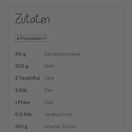
Zutaten
40
g
kandierter Ingwer
250
g
Mehl
2
Teelöffel
Zimt
2
Stk
Eier
1
Prise
Salz
0.5
Stk
Vanilleschote
150
g
brauner Zucker