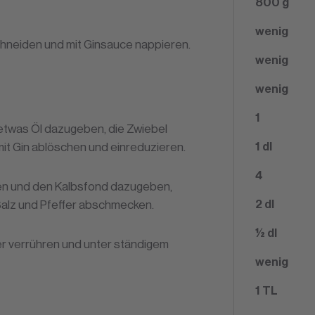
800
g
wenig
chneiden und mit Ginsauce nappieren.
wenig
wenig
1
twas Öl dazugeben, die Zwiebel
1
dl
mit Gin ablöschen und einreduzieren.
4
n und den Kalbsfond dazugeben,
2
dl
Salz und Pfeffer abschmecken.
½ dl
r verrühren und unter ständigem
wenig
1
TL