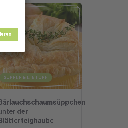
SUPPEN & EINTOPF
Bärlauchschaumsüppchen
unter der
Blätterteighaube