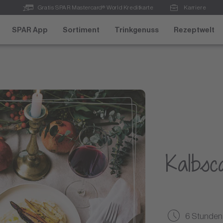
Gratis SPAR Mastercard® World Kreditkarte
Karriere
SPAR App
Sortiment
Trinkgenuss
Rezeptwelt
Kalbsc
6 Stunden