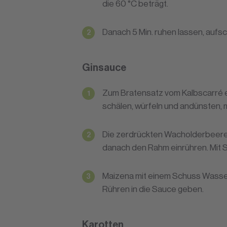
die 60 °C beträgt.
Danach 5 Min. ruhen lassen, aufs
Ginsauce
Zum Bratensatz vom Kalbscarré e
schälen, würfeln und andünsten, 
Die zerdrückten Wacholderbeere
danach den Rahm einrühren. Mit 
Maizena mit einem Schuss Wasse
Rühren in die Sauce geben.
Karotten