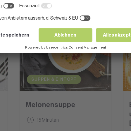
SUPPEN & EINTOPF
Melonensuppe
15 Minuten