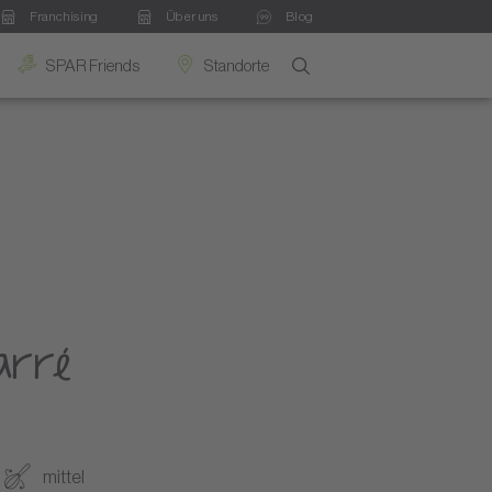
Franchising
Über uns
Blog
SPAR Friends
Standorte
arré
mittel