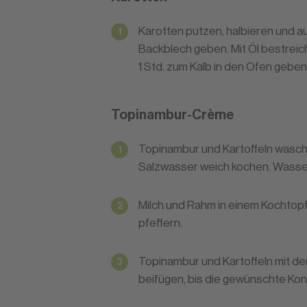
Karotten putzen, halbieren und a
Backblech geben. Mit Öl bestreich
1 Std. zum Kalb in den Ofen geben
Topinambur-Crème
Topinambur und Kartoffeln wasche
Salzwasser weich kochen. Wasse
Milch und Rahm in einem Kochtopf
pfeffern.
Topinambur und Kartoffeln mit d
beifügen, bis die gewünschte Kons