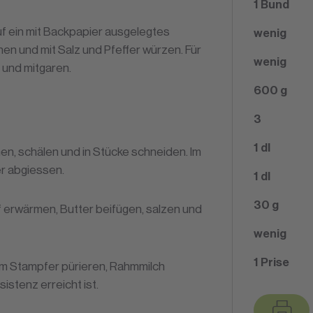
1
Bund
uf ein mit Backpapier ausgelegtes
wenig
en und mit Salz und Pfeffer würzen. Für
wenig
 und mitgaren.
600
g
3
1
dl
n, schälen und in Stücke schneiden. Im
r abgiessen.
1
dl
30
g
 erwärmen, Butter beifügen, salzen und
wenig
1
Prise
em Stampfer pürieren, Rahmmilch
istenz erreicht ist.