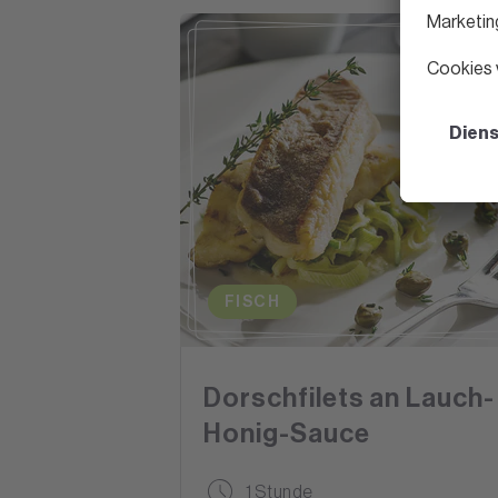
FISCH
Dorschfilets an Lauch-
Honig-Sauce
1 Stunde