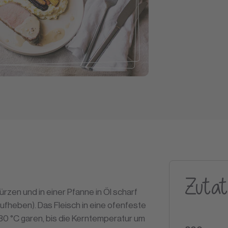
Zutat
ürzen und in einer Pfanne in Öl scharf
ufheben). Das Fleisch in eine ofenfeste
 80 °C garen, bis die Kerntemperatur um