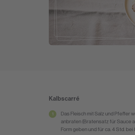
Kalbscarré
Das Fleisch mit Salz und Pfeffer w
anbraten (Bratensatz für Sauce a
Form geben und für ca. 4 Std. bei