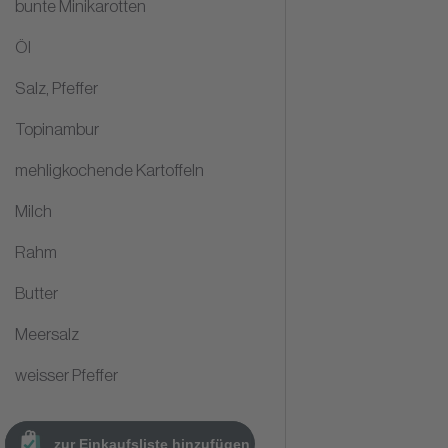
bunte Minikarotten
Öl
Salz, Pfeffer
Topinambur
mehligkochende Kartoffeln
Milch
Rahm
Butter
Meersalz
weisser Pfeffer
zur Einkaufsliste hinzufügen