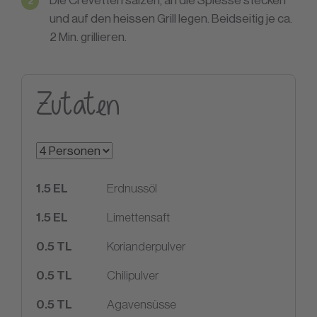
Die Crevetten salzen, an die Spiesse stecken
und auf den heissen Grill legen. Beidseitig je ca.
2 Min. grillieren.
Zutaten
1.5
EL
Erdnussöl
1.5
EL
Limettensaft
0.5
TL
Korianderpulver
0.5
TL
Chilipulver
0.5
TL
Agavensüsse