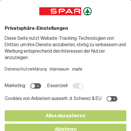
Angebote
Rezeptwelt
Sortiment
Weinwelt
SPAR Friends
Bierwelt
Standorte
Blog
Gutscheine
Informieren
Folge uns
Teilnahmebedingungen
Social Media
Pressemitteilungen
Unternehmen
Karriere bei SPAR
App herunterladen
Lehre bei SPAR
Kontakt