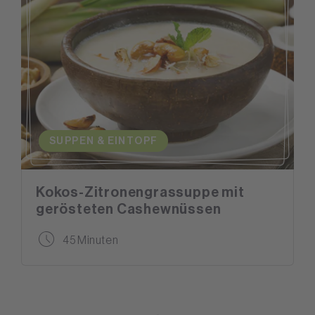
SUPPEN & EINTOPF
Kokos-Zitronengrassuppe mit
gerösteten Cashewnüssen
45 Minuten