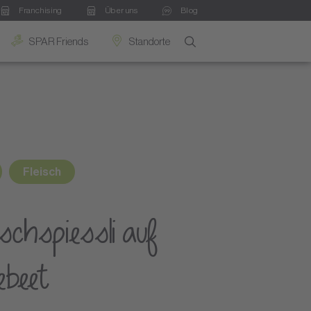
Franchising
Über uns
Blog
SPAR Friends
Standorte
Fleisch
ischspiessli auf
beet