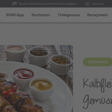
Gratis SPAR Mastercard® World Kreditkarte
Karriere
SPAR App
Sortiment
Trinkgenuss
Rezeptwelt
Glutenfrei
Kalbfle
Gemüse