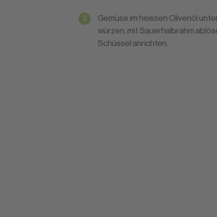
Gemüse im heissen Olivenöl unte
würzen, mit Sauerhalbrahm ablösc
Schüssel anrichten.