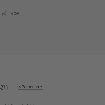
n
mittel
en