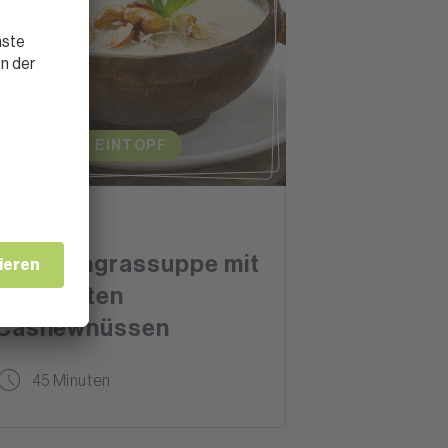
SUPPEN & EINTOPF
Kokos-
Zitronengrassuppe mit
gerösteten
Cashewnüssen
45 Minuten