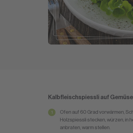
Kalbfleischspiessli auf Gemüs
Ofen auf 60 Grad vorwärmen, Schü
Holzspiessli stecken, würzen, in h
anbraten, warm stellen.