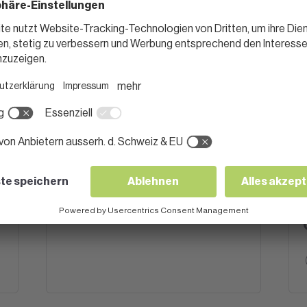
FISCH
hen
Dorschfilets an Lauch-
Honig-Sauce
1 Stunde