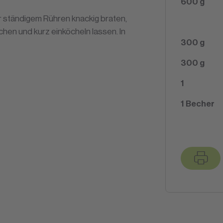
600
g
r ständigem Rühren knackig braten,
hen und kurz einköcheln lassen. In
300
g
300
g
1
1
Becher