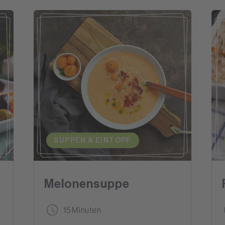
SUPPEN & EINTOPF
Melonensuppe
15 Minuten