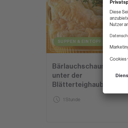
SUPPEN & EINTOPF
Bärlauchschaumsüppc
unter der
Blätterteighaube
1 Stunde