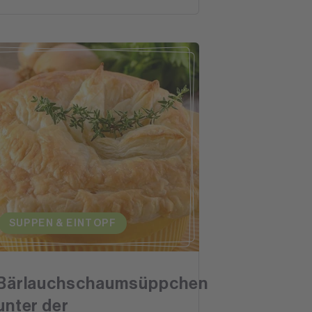
SUPPEN & EINTOPF
Bärlauchschaumsüppchen
unter der