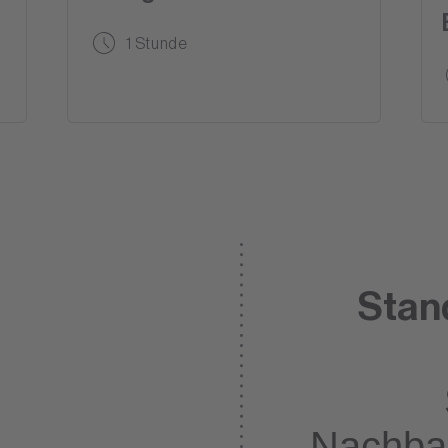
1 Stunde
Stan
Nachba