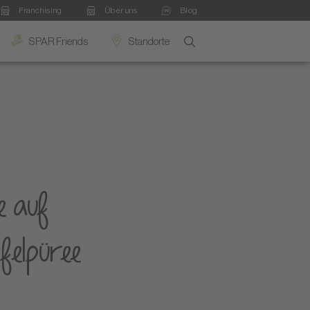
Franchising
Über uns
Blog
SPAR Friends
Standorte
e auf
felpüree