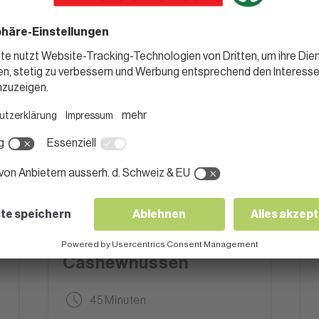
SUPPEN & EINTOPF
Kokos-
Zitronengrassuppe mit
gerösteten
Cashewnüssen
45 Minuten