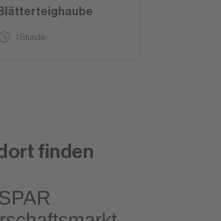
Blätterteighaube
1 Stunde
dort finden
SPAR
rschaftsmarkt