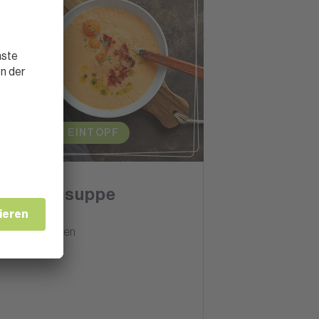
SUPPEN & EINTOPF
Melonensuppe
15 Minuten