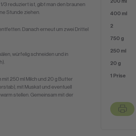
200
ml
/3 reduziert ist, gibt man den braunen
ine Stunde ziehen.
400
ml
2
tfetten. Danach erneut um zwei Drittel
750
g
250
ml
hälen, würfelig schneiden und in
h).
20
g
1
Prise
 mit 250 ml Milch und 20 g Butter
erstab), mit Muskat und eventuell
warm stellen. Gemeinsam mit der