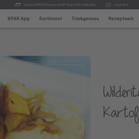
Gratis SPAR Mastercard® World Kreditkarte
Karriere
SPAR App
Sortiment
Trinkgenuss
Rezeptwelt
Wildent
Kartof