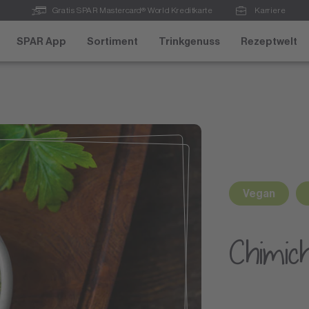
Gratis SPAR Mastercard® World Kreditkarte
Karriere
SPAR App
Sortiment
Trinkgenuss
Rezeptwelt
Vegan
Chimic