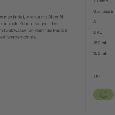
1
Tasse
0.5
Tasse
 man findet, wird nur mit Olivenöl
3
e originale Zubereitungsart: Die
it Salzwasser an, damit die Paste in
2
KL
fest werden konnte.
150
ml
150
ml
1
EL