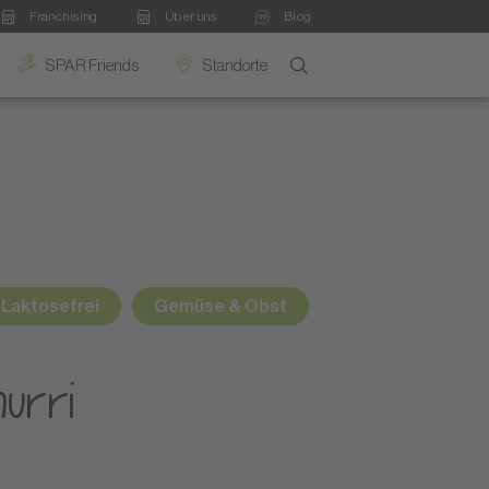
Franchising
Über uns
Blog
SPAR Friends
Standorte
Laktosefrei
Gemüse & Obst
hurri