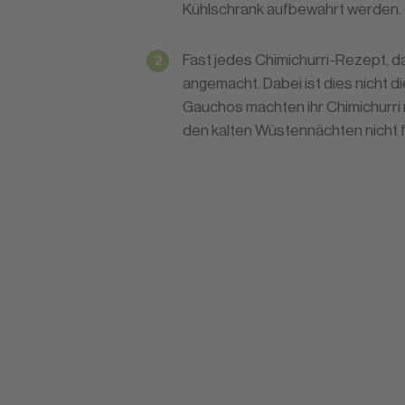
Kühlschrank aufbewahrt werden.
Fast jedes Chimichurri-Rezept, das
angemacht. Dabei ist dies nicht di
Gauchos machten ihr Chimichurri m
den kalten Wüstennächten nicht 