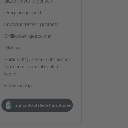
glatte Petersilie, gehackt
Oregano, gehackt
Knoblauchzehen, gepresst
Chiliflocken, getrocknet
Olivenöl
Salzlake (2 g Salz in 2 dl heissem
Wasser auflösen, abkühlen
lassen)
Rotweinessig
zur Einkaufsliste hinzufügen