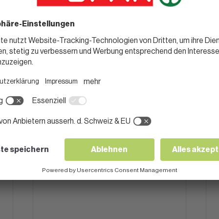
SUPPEN & EINTOPF
Melonensuppe
t
15 Minuten