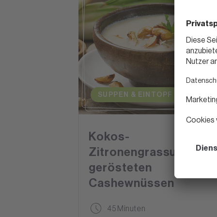
SUPPEN & EINTOPF
Kokos-
Zitronengrassuppe mi
gerösteten
Cashewnüssen
45 Minuten