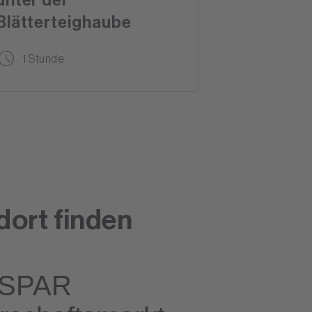
Blätterteighaube
1 Stunde
dort finden
SPAR