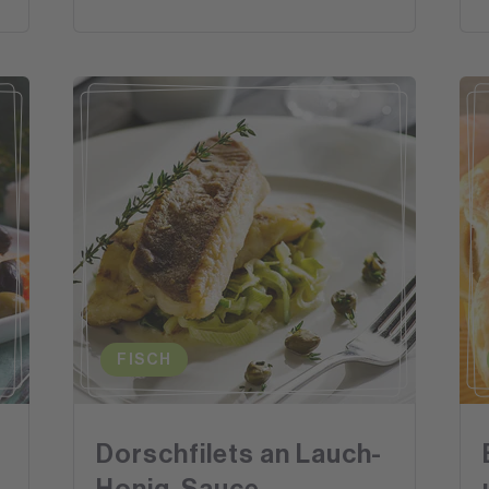
FISCH
Dorschfilets an Lauch-
Honig-Sauce