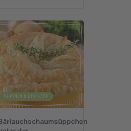
SUPPEN & EINTOPF
Bärlauchschaumsüppchen
unter der