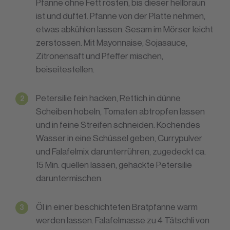
Pfanne ohne Fett rösten, bis dieser hellbraun
ist und duftet. Pfanne von der Platte nehmen,
etwas abkühlen lassen. Sesam im Mörser leicht
zerstossen. Mit Mayonnaise, Sojasauce,
Zitronensaft und Pfeffer mischen,
beiseitestellen.
Petersilie fein hacken, Rettich in dünne
Scheiben hobeln, Tomaten abtropfen lassen
und in feine Streifen schneiden. Kochendes
Wasser in eine Schüssel geben, Currypulver
und Falafelmix darunterrühren, zugedeckt ca.
15 Min. quellen lassen, gehackte Petersilie
daruntermischen.
Öl in einer beschichteten Bratpfanne warm
werden lassen. Falafelmasse zu 4 Tätschli von