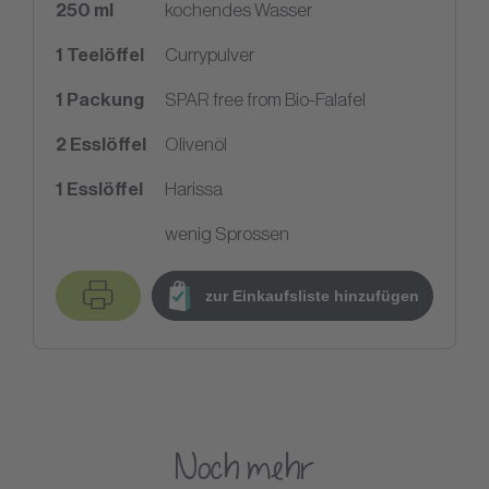
250
ml
kochendes Wasser
1
Teelöffel
Currypulver
1
Packung
SPAR free from Bio-Falafel
2
Esslöffel
Olivenöl
1
Esslöffel
Harissa
wenig Sprossen
zur Einkaufsliste hinzufügen
Noch mehr