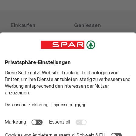
Einkaufen
Geniessen
Angebote
Rezeptwelt
Sortiment
Weinwelt
SPAR Friends
Bierwelt
Standorte
Blog
Gutscheine
Informieren
Folge uns
Teilnahmebedingungen
Social Media
Pressemitteilungen
Unternehmen
Karriere bei SPAR
App herunterladen
Lehre bei SPAR