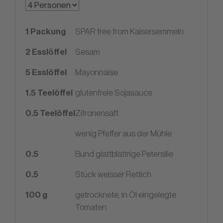
1
Packung
SPAR free from Kaisersemmeln
2
Esslöffel
Sesam
5
Esslöffel
Mayonnaise
1.5
Teelöffel
glutenfreie Sojasauce
0.5
Teelöffel
Zitronensaft
wenig Pfeffer aus der Mühle
0.5
Bund glattblättrige Petersilie
0.5
Stück weisser Rettich
100
g
getrocknete, in Öl eingelegte
Tomaten