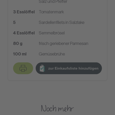
Salz und Pfeffer
3
Esslöffel
Tomatenmark
5
Sardellenfilets in Salzlake
4
Esslöffel
Semmelbrösel
80
g
frisch geriebener Parmesan
100
ml
Gemüsebrühe
zur Einkaufsliste hinzufügen
Noch mehr