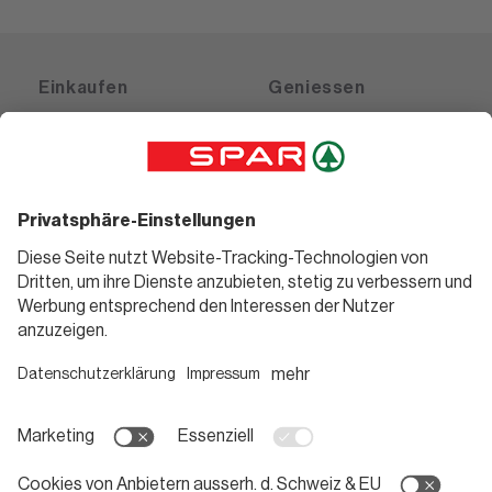
Einkaufen
Geniessen
Angebote
Rezeptwelt
Sortiment
Weinwelt
SPAR Friends
Bierwelt
Standorte
Blog
Gutscheine
Informieren
Folge uns
Teilnahmebedingungen
Social Media
Pressemitteilungen
Unternehmen
Karriere bei SPAR
App herunterladen
Lehre bei SPAR
Kontakt