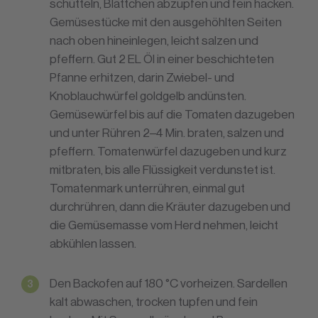
schütteln, Blättchen abzupfen und fein hacken.
Gemüsestücke mit den ausgehöhlten Seiten
nach oben hineinlegen, leicht salzen und
pfeffern. Gut 2 EL Öl in einer beschichteten
Pfanne erhitzen, darin Zwiebel- und
Knoblauchwürfel goldgelb andünsten.
Gemüsewürfel bis auf die Tomaten dazugeben
und unter Rühren 2–4 Min. braten, salzen und
pfeffern. Tomatenwürfel dazugeben und kurz
mitbraten, bis alle Flüssigkeit verdunstet ist.
Tomatenmark unterrühren, einmal gut
durchrühren, dann die Kräuter dazugeben und
die Gemüsemasse vom Herd nehmen, leicht
abkühlen lassen.
Den Backofen auf 180 °C vorheizen. Sardellen
kalt abwaschen, trocken tupfen und fein