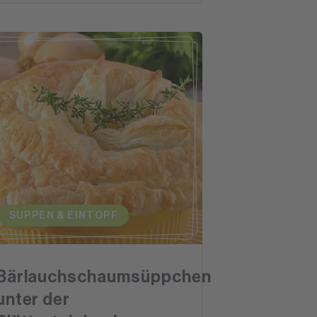
SUPPEN & EINTOPF
Bärlauchschaumsüppchen
unter der