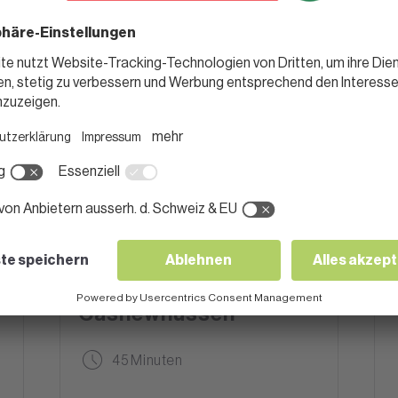
SUPPEN & EINTOPF
Kokos-
Zitronengrassuppe mit
gerösteten
Cashewnüssen
45 Minuten