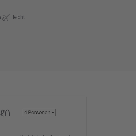
n
leicht
en