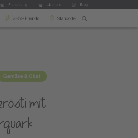
Franchising
Über uns
Blog
SPAR Friends
Standorte
Gemüse & Obst
rösti mit
rquark