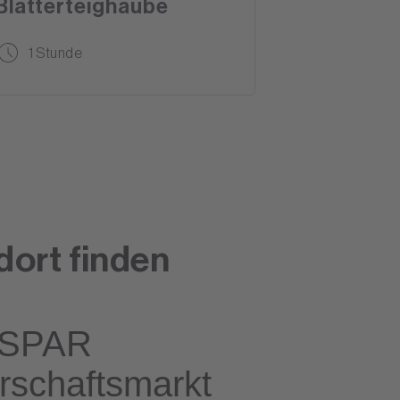
Blätterteighaube
1 Stunde
dort finden
SPAR
rschaftsmarkt