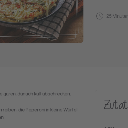
25 Minute
te garen, danach kalt abschrecken.
Zutat
n reiben, die Peperoni in kleine Würfel
en.