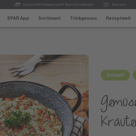
Gratis SPAR Mastercard® World Kreditkarte
Karriere
SPAR App
Sortiment
Trinkgenuss
Rezeptwelt
Schnell
Gemüse
Kräute