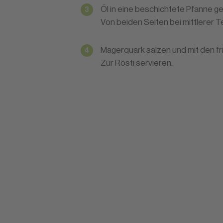
Öl in eine beschichtete Pfanne 
Von beiden Seiten bei mittlerer 
Magerquark salzen und mit den f
Zur Rösti servieren.