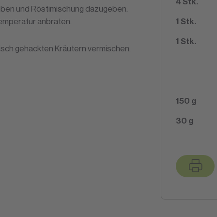
4
Stk.
geben und Röstimischung dazugeben.
Temperatur anbraten.
1
Stk.
1
Stk.
risch gehackten Kräutern vermischen.
150
g
30
g