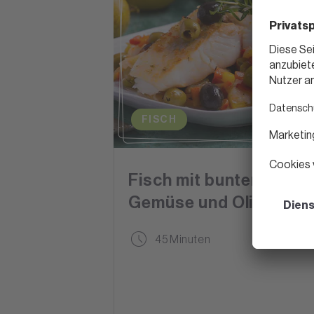
FISCH
Fisch mit buntem
Gemüse und Oliven
45 Minuten