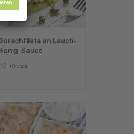
FISCH
Dorschfilets an Lauch-
Honig-Sauce
1 Stunde