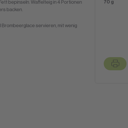
70
g
ett bepinseln. Waffelteig in 4 Portionen
ers backen.
l Brombeerglace servieren, mit wenig