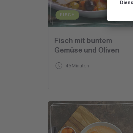
FISCH
Fisch mit buntem
Gemüse und Oliven
45 Minuten