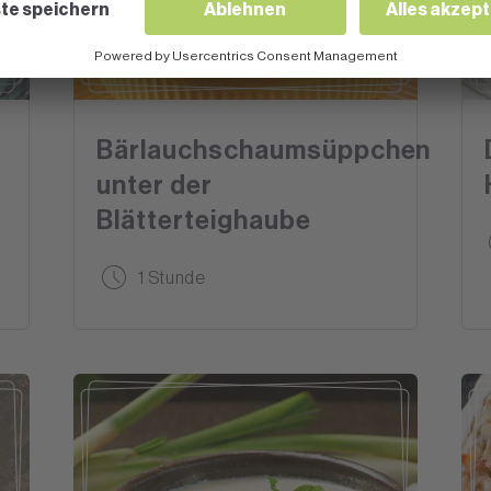
SUPPEN & EINTOPF
Bärlauchschaumsüppchen
unter der
Blätterteighaube
1 Stunde