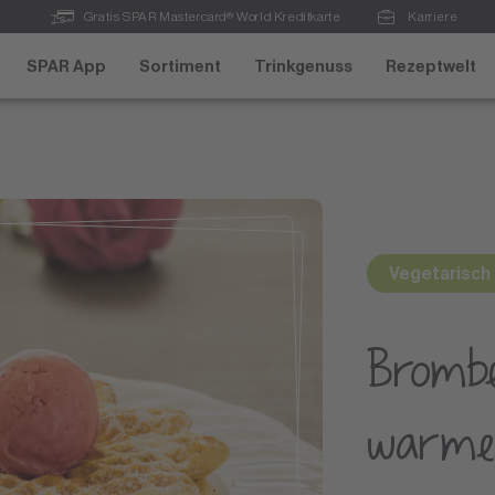
Gratis SPAR Mastercard® World Kreditkarte
Karriere
SPAR App
Sortiment
Trinkgenuss
Rezeptwelt
Vegetarisch
Brombe
warme