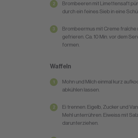
Brombeeren mit Limettensaft pür
durch ein feines Sieb in eine Schü
Brombeermus mit Creme fraîche m
gefrieren. Ca. 10 Min. vor dem Se
formen.
Waffeln
Mohn und Milch einmal kurz aufko
abkühlen lassen.
Ei trennen. Eigelb, Zucker und Va
Mehl unterrühren. Eiweiss mit Salz
darunterziehen.