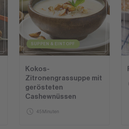
SUPPEN & EINTOPF
Kokos-
Zitronengrassuppe mit
gerösteten
Cashewnüssen
45 Minuten