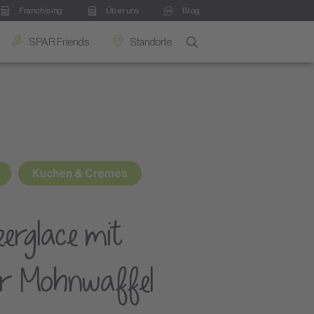
Franchising
Über uns
Blog
SPAR Friends
Standorte
Kuchen & Cremes
erglace mit
r Mohnwaffel