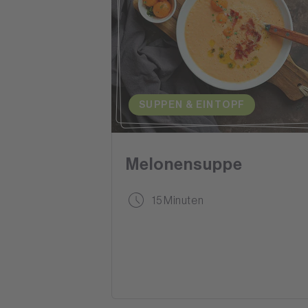
SUPPEN & EINTOPF
Melonensuppe
15 Minuten