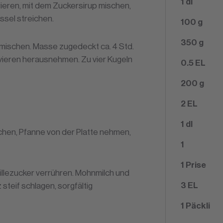
1
dl
ieren, mit dem Zuckersirup mischen,
ssel streichen.
100
g
350
g
ischen. Masse zugedeckt ca. 4 Std.
rvieren herausnehmen. Zu vier Kugeln
0.5
EL
200
g
2
EL
1
dl
chen, Pfanne von der Platte nehmen,
1
1
Prise
nillezucker verrühren. Mohnmilch und
3
EL
 steif schlagen, sorgfältig
1
Päckli