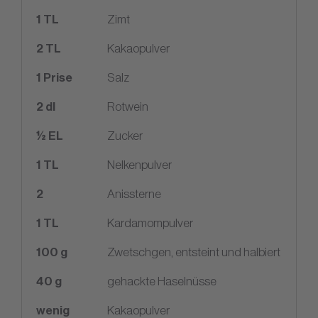
1
TL
Zimt
2
TL
Kakaopulver
1
Prise
Salz
2
dl
Rotwein
½ EL
Zucker
1
TL
Nelkenpulver
2
Anissterne
1
TL
Kardamompulver
100
g
Zwetschgen, entsteint und halbiert
40
g
gehackte Haselnüsse
wenig
Kakaopulver