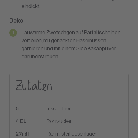
eindickt.
Deko
Lauwarme Zwetschgen auf Parfaitscheiben
verteilen, mit gehackten Haselnüssen
garnieren und mit einem Sieb Kakaopulver
darüberstreuen.
Zutaten
5
frische Eier
4
EL
Rohrzucker
2
½ dl
Rahm, steif geschlagen