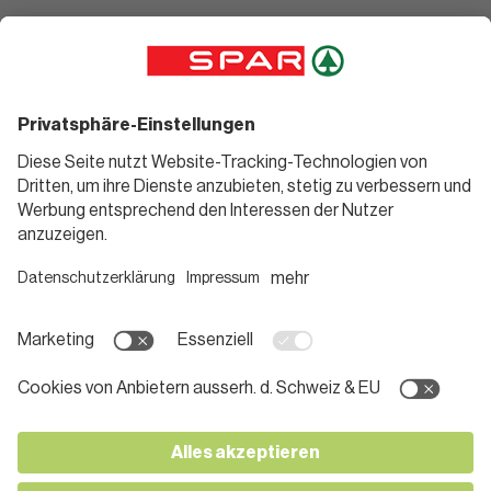
Angebote
Rezeptwelt
Sortiment
Weinwelt
SPAR Friends
Bierwelt
Standorte
Blog
Gutscheine
Informieren
Folge uns
Teilnahmebedingungen
Social Media
Pressemitteilungen
Unternehmen
Karriere bei SPAR
App herunterladen
Lehre bei SPAR
Kontakt