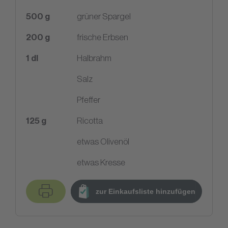
500
g
grüner Spargel
200
g
frische Erbsen
1
dl
Halbrahm
Salz
Pfeffer
125
g
Ricotta
etwas Olivenöl
etwas Kresse
zur Einkaufsliste hinzufügen