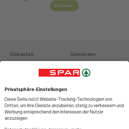
Suchen
Einkaufen
Geniessen
Angebote
Rezeptwelt
Sortiment
Weinwelt
SPAR Friends
Bierwelt
Standorte
Blog
Gutscheine
Informieren
Folge uns
Teilnahmebedingungen
Social Media