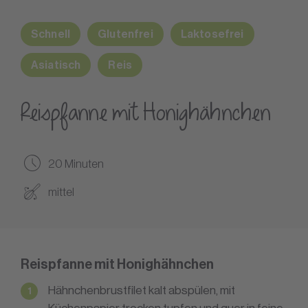
Schnell
Glutenfrei
Laktosefrei
Asiatisch
Reis
Reispfanne mit Honighähnchen
20 Minuten
mittel
Reispfanne mit Honighähnchen
Hähnchenbrustfilet kalt abspülen, mit
Küchenpapier trocken tupfen und quer in feine