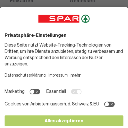
Einkaufen
Geniessen
Angebote
Rezeptwelt
Sortiment
Weinwelt
SPAR Friends
Bierwelt
Standorte
Blog
Gutscheine
Informieren
Folge uns
Teilnahmebedingungen
Social Media
Pressemitteilungen
Unternehmen
Karriere bei SPAR
App herunterladen
Lehre bei SPAR
Kontakt