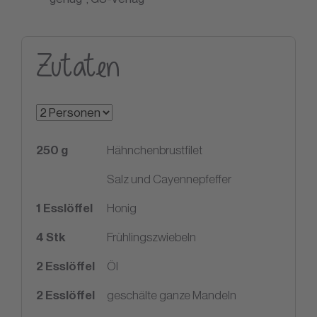
Zutaten
250
g
Hähnchenbrustfilet
Salz und Cayennepfeffer
1
Esslöffel
Honig
4
Stk
Frühlingszwiebeln
2
Esslöffel
Öl
2
Esslöffel
geschälte ganze Mandeln