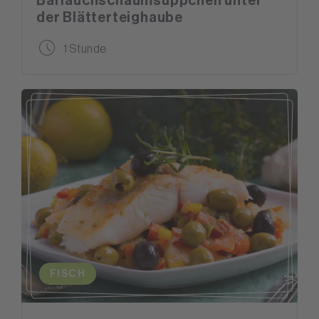
Bärlauchschaumsüppchen unter
der Blätterteighaube
1 Stunde
FISCH