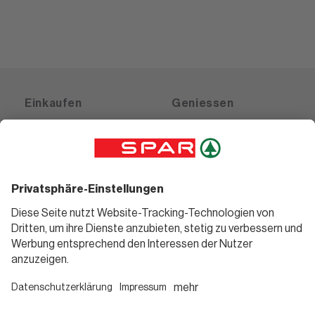
Einkaufen
Geniessen
Angebote
Rezeptwelt
Sortiment
Weinwelt
SPAR Friends
Bierwelt
Standorte
Blog
Gutscheine
Informieren
Folge uns
Teilnahmebedingungen
Social Media
Pressemitteilungen
Unternehmen