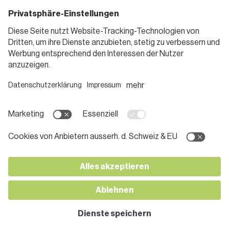
Standorte
Blog
Gutscheine
Informieren
Folge uns
Teilnahmebedingungen
Social Media
Pressemitteilungen
Unternehmen
Karriere bei SPAR
App herunterladen
Lehre bei SPAR
Kontakt
© 2026 SPAR Handels AG
Impressum
Datenschutz
AGB
Cookies