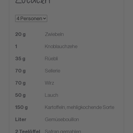
20
g
Zwiebeln
1
Knoblauchzehe
35
g
Rüebli
70
g
Sellerie
70
g
Wirz
50
g
Lauch
150
g
Kartoffeln, mehligkochende Sorte
Liter
Gemüsebouillon
2
Teelöffel
Safran gemahlen