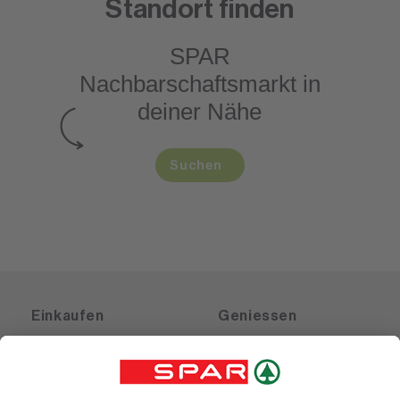
Standort finden
SPAR
Nachbarschaftsmarkt
in
deiner Nähe
Suchen
Einkaufen
Geniessen
Angebote
Rezeptwelt
Sortiment
Weinwelt
SPAR Friends
Bierwelt