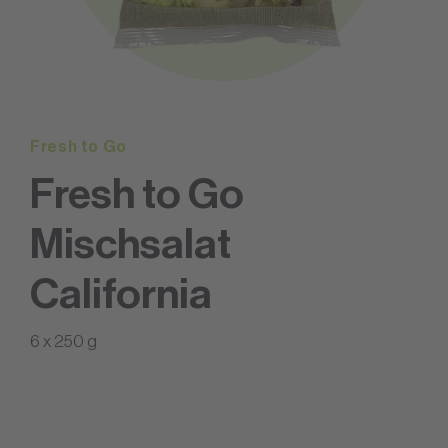
Fresh to Go
Fresh to Go
Mischsalat
California
6 x 250 g