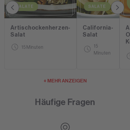
SALATE
SALATE
Artischockenherzen-
California-
A
Salat
Salat
O
K
15
15 Minuten
Minuten
+ MEHR ANZEIGEN
Häufige Fragen