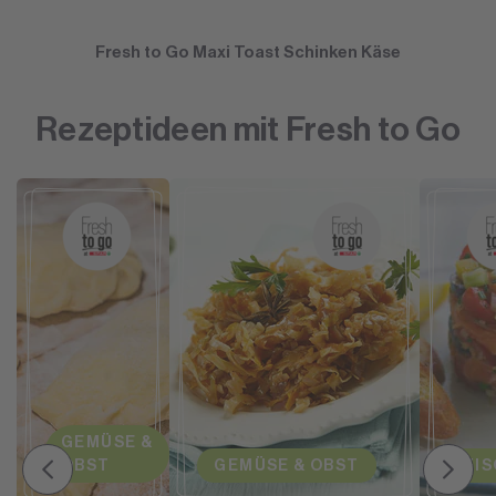
Fresh to Go Maxi Toast Schinken Käse
Rezeptideen mit Fresh to Go
GEMÜSE &
OBST
GEMÜSE & OBST
FI