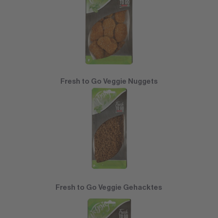
Fresh to Go Veggie Nuggets
Fresh to Go Veggie Gehacktes