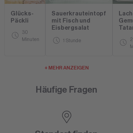
Glücks-
Sauerkrauteintopf
Lach
Päckli
mit Fisch und
Gem
Eisbergsalat
Tata
30
Minuten
2
1 Stunde
M
+ MEHR ANZEIGEN
Häufige Fragen