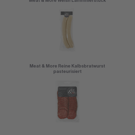
Meat & More Welsh Lammnierstück
Meat & More Reine Kalbsbratwurst
pasteurisiert