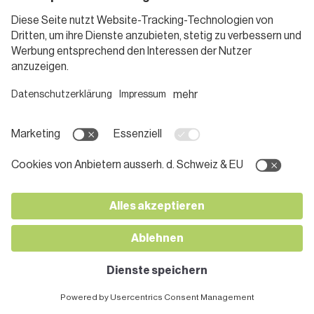
Glace am Stiel
4 Stunden
Pasta auf hausgemachter
Kräuter-Tomatensauce
1 Stunde