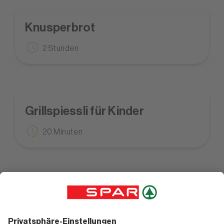
Knusperbrot
2 Stunden
Grillspiessli für Kinder
20 Minuten
Würstchen im Blätterteigmantel
40 Minuten