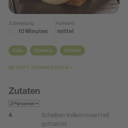
Zubereitung
Aufwand
10 Minuten
mittel
Kids
Schweiz
Schnell
REZEPT DOWNLOADEN »
Zutaten
4
Scheiben Vollkorntoast hell
getoastet