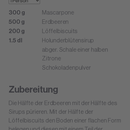
300
g
Mascarpone
500
g
Erdbeeren
200
g
Löffelbiscuits
1.5
dl
Holunderblütensirup
abger. Schale einer halben
Zitrone
Schokoladenpulver
Zubereitung
Die Hälfte der Erdbeeren mit der Hälfte des
Sirups pürieren. Mit der Hälfte der
Löffelbiscuits den Boden einer flachen Form
belegen und diesen mit einem Teil der