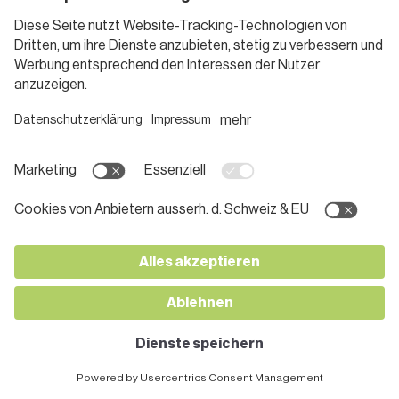
1 Stunde
Apfelkompott mit Rosmarin
20 Minuten
Apfel-Pirogge
1 Stunde