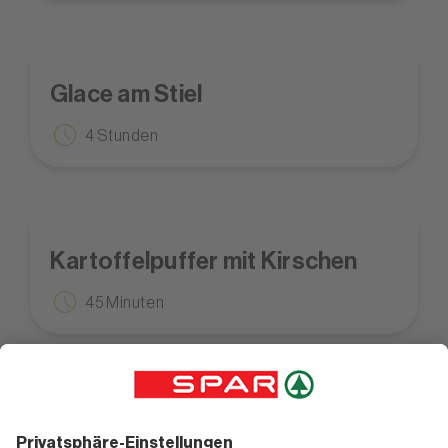
Glace am Stiel
4 Stunden
Kartoffelpuffer mit Kirschen
45 Minuten
Apfelstrudel