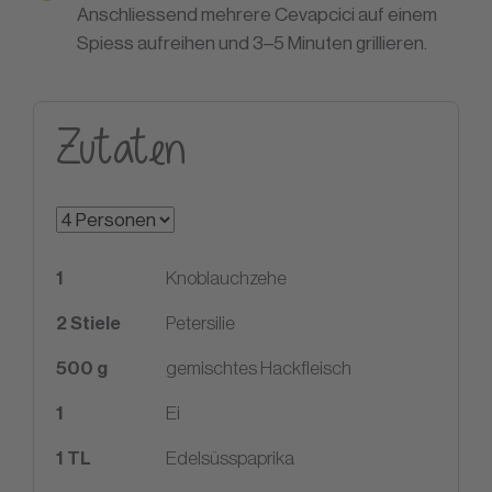
Anschliessend mehrere Cevapcici auf einem
Spiess aufreihen und 3–5 Minuten grillieren.
Zutaten
1
Knoblauchzehe
2
Stiele
Petersilie
500
g
gemischtes Hackfleisch
1
Ei
1
TL
Edelsüsspaprika