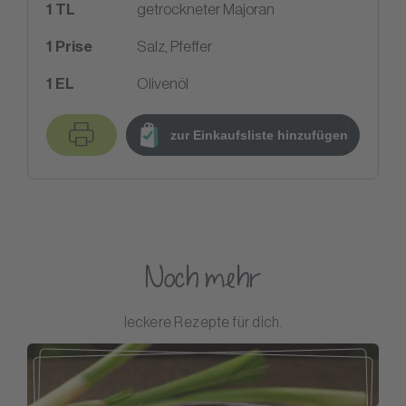
1
TL
getrockneter Majoran
1
Prise
Salz, Pfeffer
1
EL
Olivenöl
zur Einkaufsliste hinzufügen
Noch mehr
leckere Rezepte für dich.