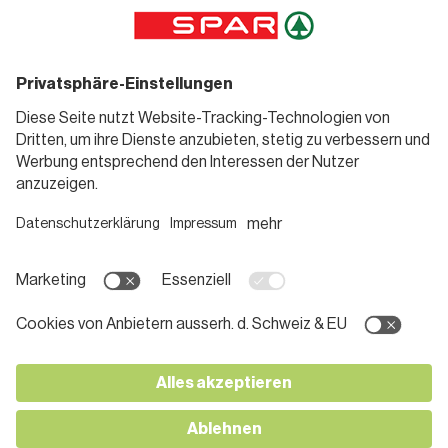
Sortiment
Weinwelt
SPAR Friends
Bierwelt
Standorte
Blog
Gutscheine
Informieren
Folge uns
Teilnahmebedingungen
Social Media
Pressemitteilungen
Unternehmen
Karriere bei SPAR
App herunterladen
Lehre bei SPAR
Kontakt