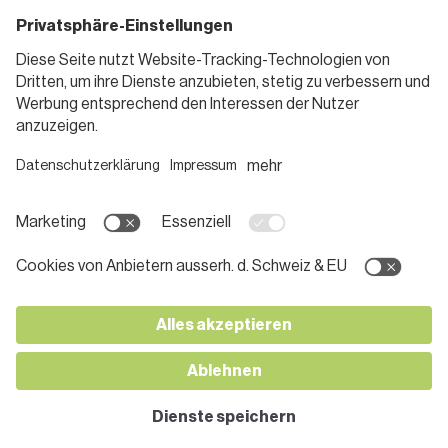
Standorte
Blog
Gutscheine
Informieren
Folge uns
Teilnahmebedingungen
Social Media
Pressemitteilungen
Unternehmen
Karriere bei SPAR
App herunterladen
Lehre bei SPAR
Kontakt
© 2026 SPAR Handels AG
Impressum
Datenschutz
AGB
Cookies