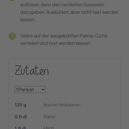
auflösen, dann den restlichen Süsswein
dazugeben. Auskühlen, aber nicht fest werden
lassen.
Gelee auf der ausgekühlten Panna-Cotta
verteilen und fest werden lassen.
Zutaten
125
g
frische Himbeeren
5.6
dl
Rahm
1.8
dl
Milch