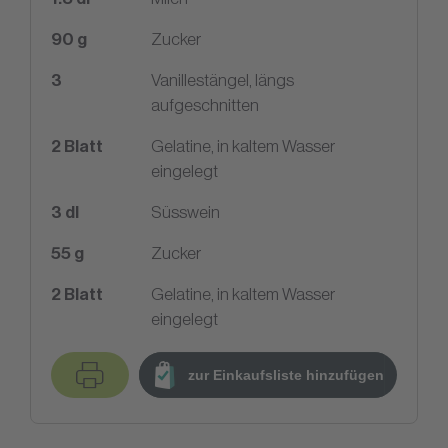
90
g
Zucker
3
Vanillestängel, längs
aufgeschnitten
2
Blatt
Gelatine, in kaltem Wasser
eingelegt
3
dl
Süsswein
55
g
Zucker
2
Blatt
Gelatine, in kaltem Wasser
eingelegt
zur Einkaufsliste hinzufügen