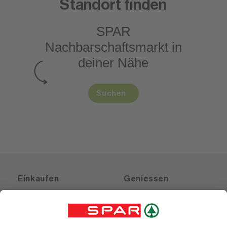
Standort finden
SPAR
Nachbarschaftsmarkt
in
deiner Nähe
Suchen
Einkaufen
Geniessen
Angebote
Rezeptwelt
Sortiment
Weinwelt
SPAR Friends
Bierwelt