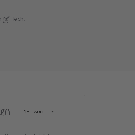
n
leicht
en