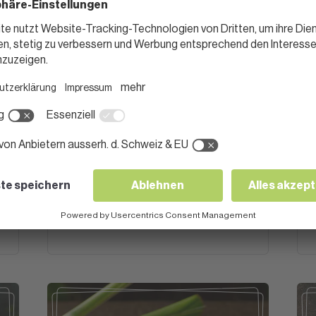
FISCH
Dorschfilets an Lauch-
Honig-Sauce
1 Stunde