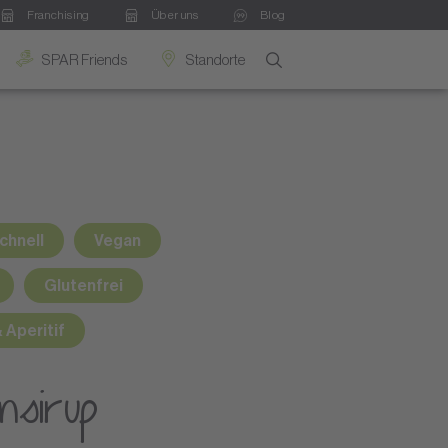
Franchising
Über uns
Blog
SPAR Friends
Standorte
chnell
Vegan
Glutenfrei
 Aperitif
nsirup