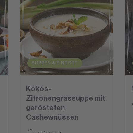
SUPPEN & EINTOPF
Kokos-
Zitronengrassuppe mit
gerösteten
Cashewnüssen
45 Minuten