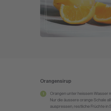
Orangensirup
Orangen unter heissem Wasser m
Nur die äussere orange Schale al
auspressen, restliche Früchte in