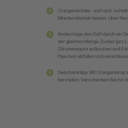
Orangenschale, -saft und -schei
Minuten köcheln lassen. Über Nac
Anderntags den Saft durch ein G
der gleichen Menge Zucker (pro Li
Zitronensäure aufkochen und 5 Mi
Flaschen abfüllen und verschlies
Geschenktipp: Mit Orangensirup l
herstellen. Verschenken Sie mit d