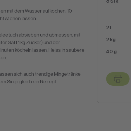
8
Stk
ben mit dem Wasser aufkochen, 10
ht stehen lassen.
2
l
eleetuch absieben und abmessen, mit
2
kg
ter Saft 1 kg Zucker) und der
nuten köcheln lassen. Heiss in saubere
40
g
sen.
assen sich auch trendige Mixgetränke
em Sirup gleich ein Rezept.