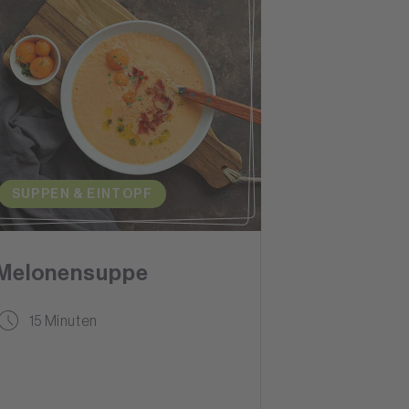
SUPPEN & EINTOPF
Melonensuppe
15 Minuten