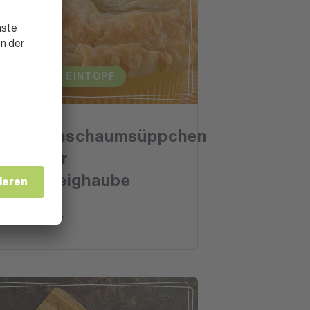
SUPPEN & EINTOPF
Bärlauchschaumsüppchen
unter der
Blätterteighaube
1 Stunde