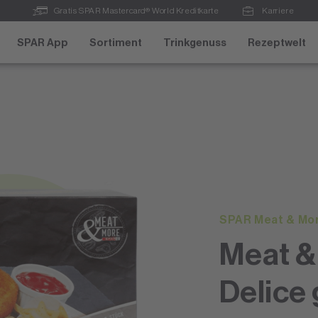
Gratis SPAR Mastercard® World Kreditkarte
Karriere
SPAR App
Sortiment
Trinkgenuss
Rezeptwelt
SPAR Meat & Mo
Meat &
Delice 