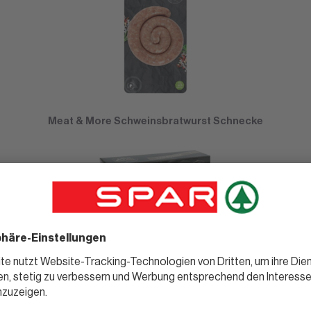
Meat & More Schweinsbratwurst Schnecke
Meat & More Hamburger