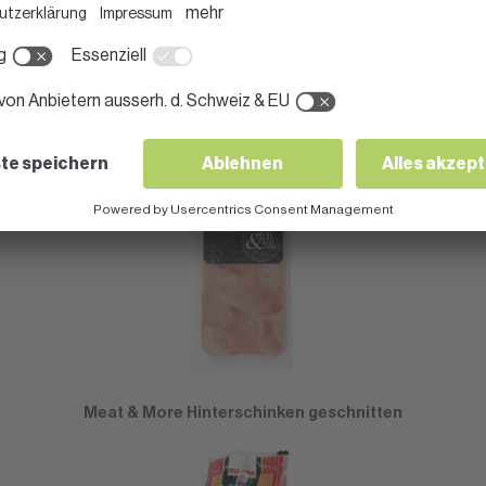
Meat & More Weiderind Bündnerfleisch geschnitten
Meat & More Hinterschinken geschnitten