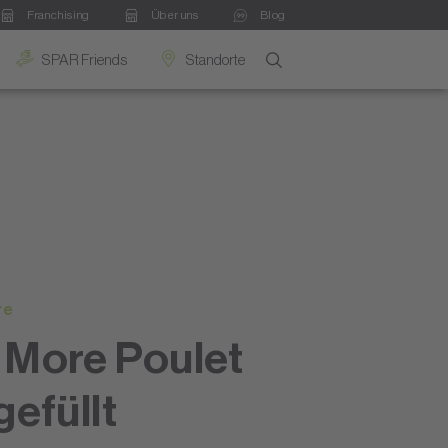
Franchising
Über uns
Blog
SPAR Friends
Standorte
re
 More Poulet
gefüllt