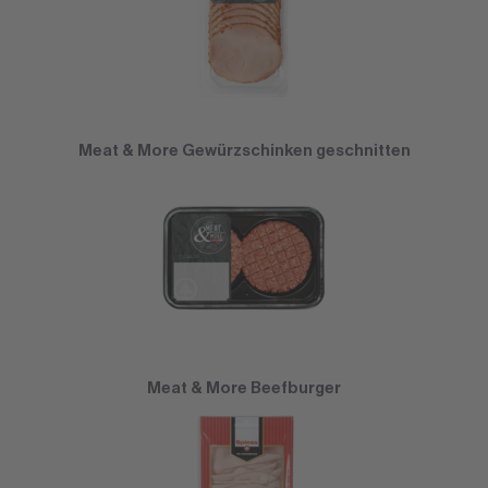
Meat & More Gewürzschinken geschnitten
Meat & More Beefburger