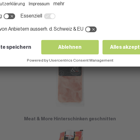
Meat & More Weiderind Bündnerfleisch geschnitten
Meat & More Hinterschinken geschnitten