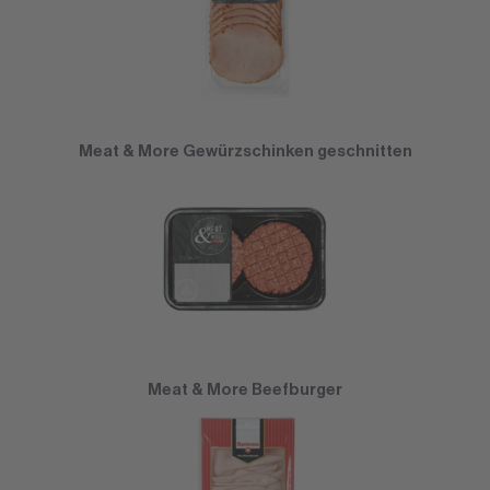
Meat & More Gewürzschinken geschnitten
Meat & More Beefburger