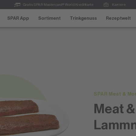
Gratis SPAR Mastercard® World Kreditkarte
Karriere
SPAR App
Sortiment
Trinkgenuss
Rezeptwelt
SPAR Meat & Mo
Meat &
Lammn