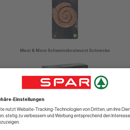
Meat & More Schweinsbratwurst Schnecke
Meat & More Hamburger