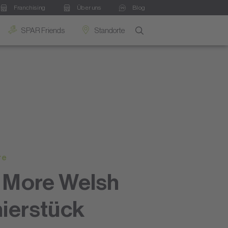
Franchising
Über uns
Blog
SPAR Friends
Standorte
re
 More Welsh
ierstück