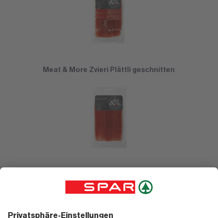
Meat & More Zvieri Plättli geschnitten
Meat & More Gourmet Möckli geschnitten