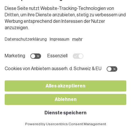
Meat & More Geflügelwienerli
Meat & More Mettwurst