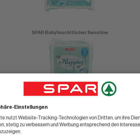
SPAR Babyfeuchttücher Sensitive
SPAR Windeln Junior Gr. 5