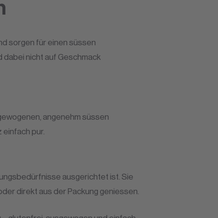
n
nd sorgen für einen süssen
nd dabei nicht auf Geschmack
ausgewogenen, angenehm süssen
 einfach pur.
ungsbedürfnisse ausgerichtet ist. Sie
 oder direkt aus der Packung geniessen.