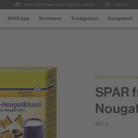
Gratis SPAR Mastercard® World Kreditkarte
Karriere
SPAR App
Sortiment
Trinkgenuss
Rezeptwelt
SPAR Kernsorti
SPAR f
Nougat
300 g