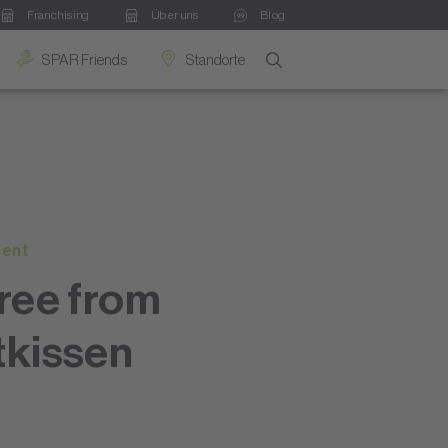
Franchising
Über uns
Blog
SPAR Friends
Standorte
ment
ree from
kissen