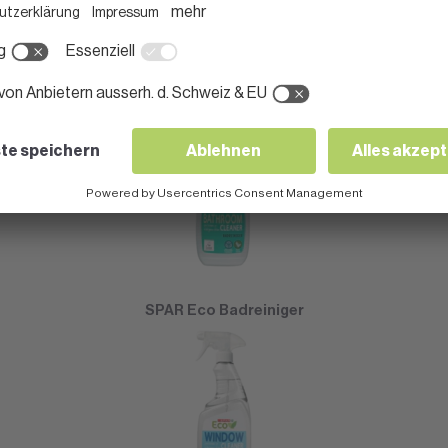
SPAR Kartoffeln festkochend
SPAR Eco Badreiniger