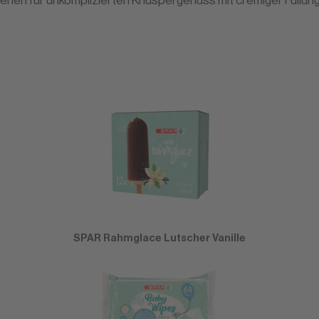
ehen für unkomplizierten Knuspergenuss mit cremiger Füllung
SPAR Rahmglace Lutscher Vanille