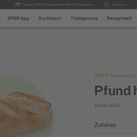
Gratis SPAR Mastercard® World Kreditkarte
Karriere
SPAR App
Sortiment
Trinkgenuss
Rezeptwelt
SPAR Kernsorti
Pfund h
14 Stk / KAR
Zutaten