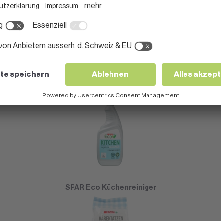
SPAR Eco Allzweckreiniger
SPAR Eco Küchenreiniger