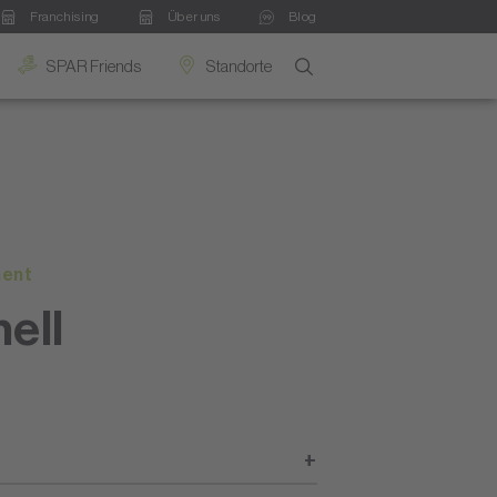
Franchising
Über uns
Blog
SPAR Friends
Standorte
ment
ell