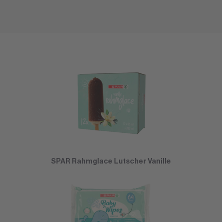
SPAR Rahmglace Lutscher Vanille