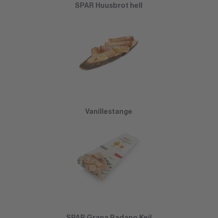
SPAR Huusbrot hell
Vanillestange
SPAR Grana Padano Keil