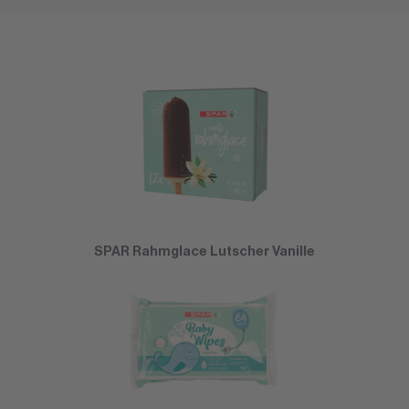
SPAR Rahmglace Lutscher Vanille