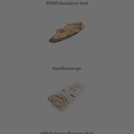
SPAR Huusbrot hell
Vanillestange
SPAR Grana Padano Keil