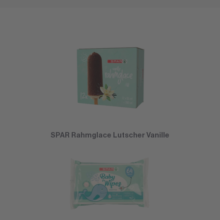
SPAR Rahmglace Lutscher Vanille