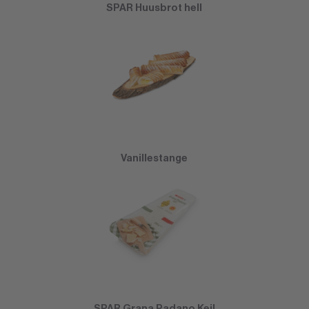
SPAR Huusbrot hell
Vanillestange
SPAR Grana Padano Keil