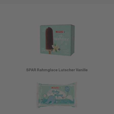
SPAR Rahmglace Lutscher Vanille