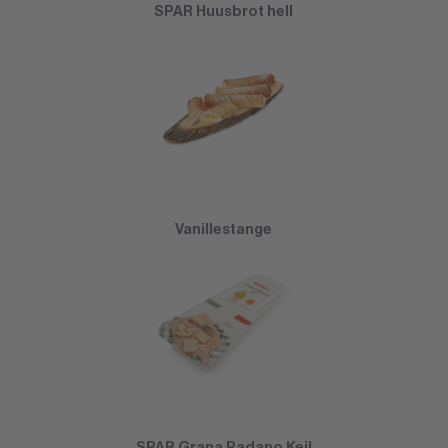
SPAR Huusbrot hell
Vanillestange
SPAR Grana Padano Keil