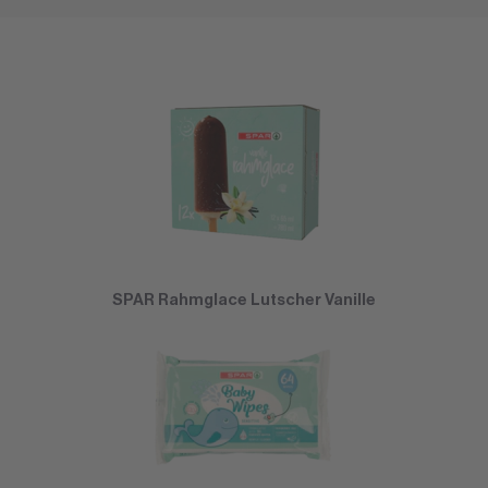
SPAR Rahmglace Lutscher Vanille