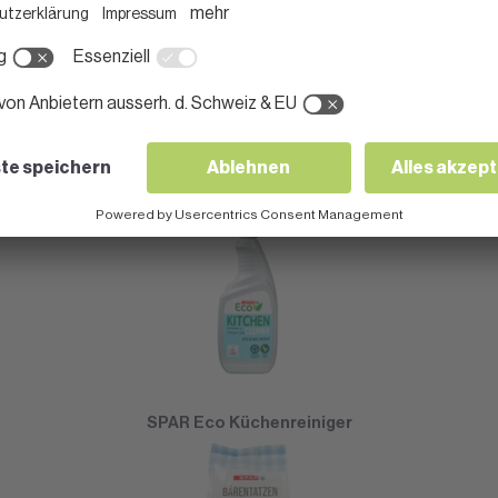
SPAR Eco Allzweckreiniger
SPAR Eco Küchenreiniger