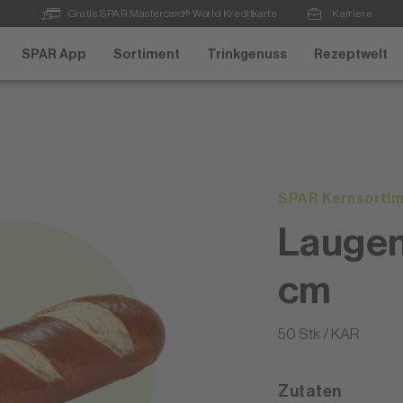
Gratis SPAR Mastercard® World Kreditkarte
Karriere
SPAR App
Sortiment
Trinkgenuss
Rezeptwelt
SPAR Kernsorti
Laugen
cm
50 Stk / KAR
Zutaten