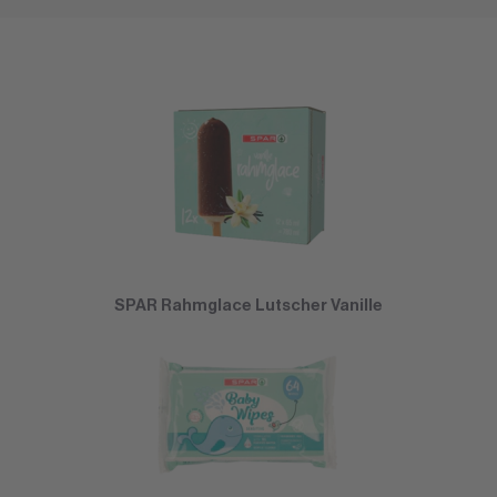
SPAR Rahmglace Lutscher Vanille