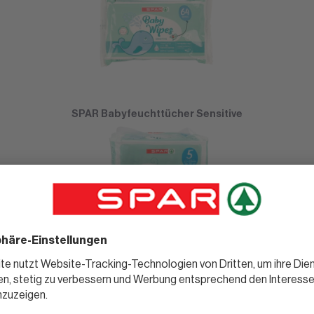
SPAR Babyfeuchttücher Sensitive
SPAR Windeln Junior Gr. 5