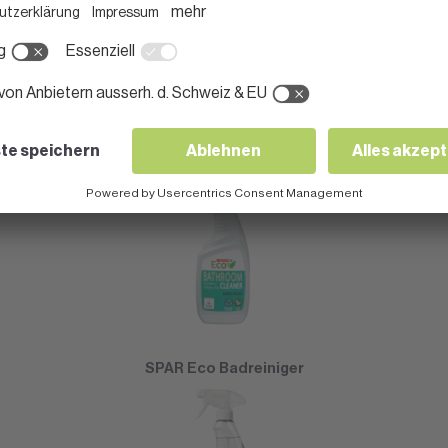
SPAR Kartoffeln festkochend
SPAR Eco Badreiniger