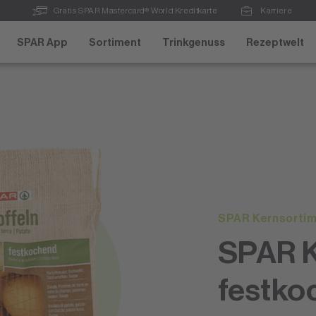
Gratis SPAR Mastercard® World Kreditkarte
Karriere
SPAR App
Sortiment
Trinkgenuss
Rezeptwelt
SPAR Kernsorti
SPAR K
festko