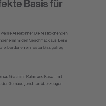
ekte Basis für
i wahre Alleskönner. Die festkochenden
en angenehm milden Geschmack aus. Beim
te, bei denen ein fester Biss gefragt
feines Gratin mit Rahm und Käse – mit
sch oder Gemüsegerichten überzeugen