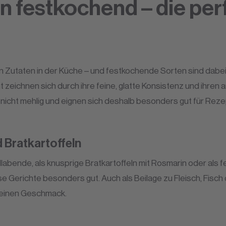
n festkochend – die perf
ten Zutaten in der Küche – und festkochende Sorten sind dabe
 zeichnen sich durch ihre feine, glatte Konsistenz und ihr
nicht mehlig und eignen sich deshalb besonders gut für Rezep
d Bratkartoffeln
rillabende, als knusprige Bratkartoffeln mit Rosmarin oder als 
se Gerichte besonders gut. Auch als Beilage zu Fleisch, Fi
 feinen Geschmack.