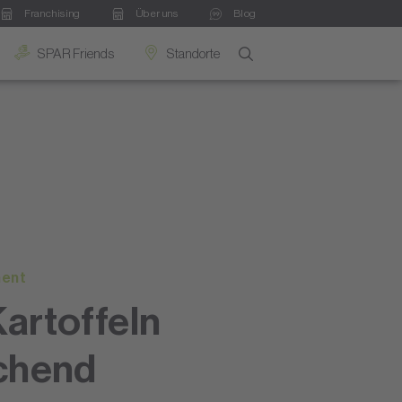
Franchising
Über uns
Blog
SPAR Friends
Standorte
ment
artoffeln
chend