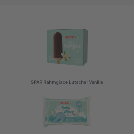
SPAR Rahmglace Lutscher Vanille