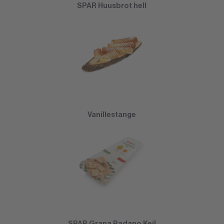
SPAR Huusbrot hell
Vanillestange
SPAR Grana Padano Keil