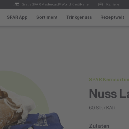
Gratis SPAR Mastercard® World Kreditkarte
Karriere
SPAR App
Sortiment
Trinkgenuss
Rezeptwelt
SPAR Kernsorti
Nuss L
60 Stk / KAR
Zutaten