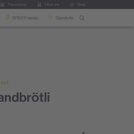
Franchising
Über uns
Blog
SPAR Friends
Standorte
ment
andbrötli