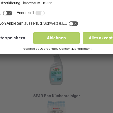
SPAR Eco Allzweckreiniger
SPAR Eco Küchenreiniger