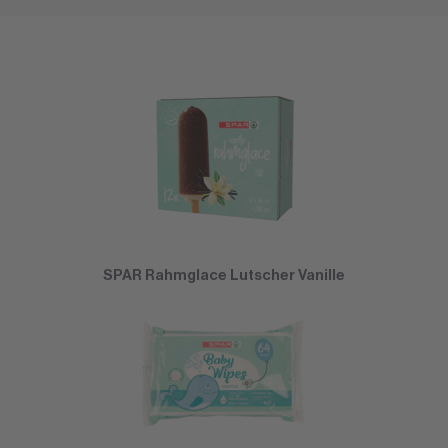
SPAR Rahmglace Lutscher Vanille